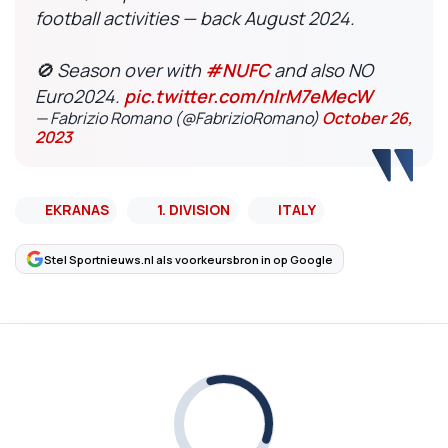
football activities — back August 2024.
🚫 Season over with
#NUFC
and also NO
Euro2024.
pic.twitter.com/nlrM7eMecW
— Fabrizio Romano (@FabrizioRomano)
October 26,
2023
EKRANAS
1. DIVISION
ITALY
Stel Sportnieuws.nl als voorkeursbron in op Google