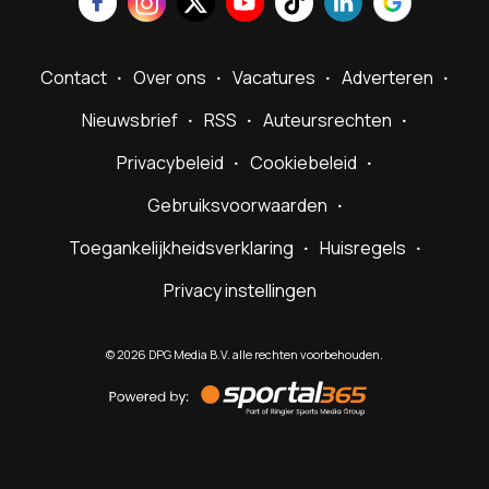
Contact
Over ons
Vacatures
Adverteren
Nieuwsbrief
RSS
Auteursrechten
Privacybeleid
Cookiebeleid
Gebruiksvoorwaarden
Toegankelijkheidsverklaring
Huisregels
Privacy instellingen
©
2026
DPG Media B.V. alle rechten voorbehouden.
Powered
by
Sportal365