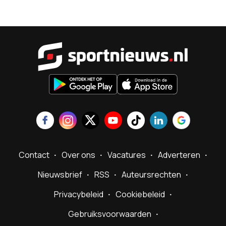
Sportnieu
Contact
Over ons
Vacatures
Adverteren
Nieuwsbrief
RSS
Auteursrechten
Privacybeleid
Cookiebeleid
Gebruiksvoorwaarden