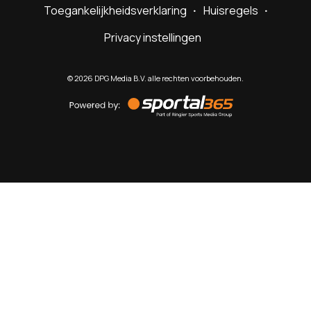
Toegankelijkheidsverklaring
Huisregels
Privacy instellingen
©
2026
DPG Media B.V. alle rechten voorbehouden.
Powered
by
Sportal365
Sportnieuws.nl
NET BINNEN
PODCAST
LIVE
VIDEO