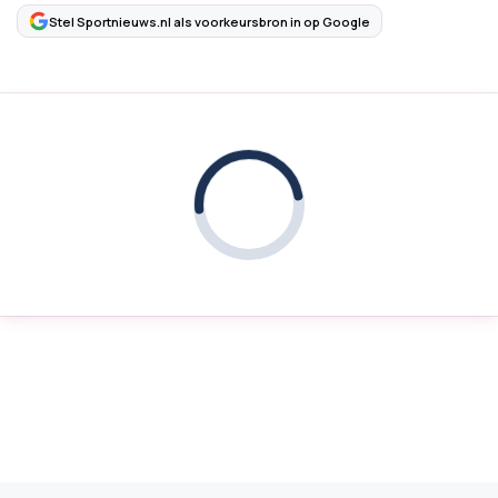
Stel Sportnieuws.nl als voorkeursbron in op Google