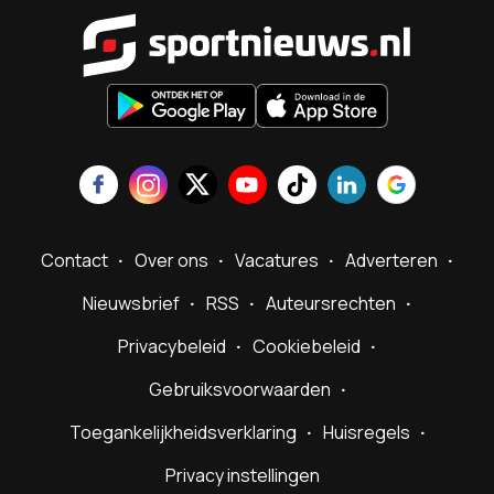
Sportnieu
Contact
Over ons
Vacatures
Adverteren
Nieuwsbrief
RSS
Auteursrechten
Privacybeleid
Cookiebeleid
Gebruiksvoorwaarden
Toegankelijkheidsverklaring
Huisregels
Privacy instellingen