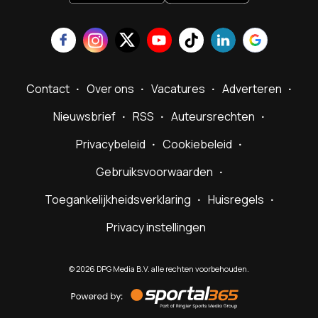
Contact
Over ons
Vacatures
Adverteren
Nieuwsbrief
RSS
Auteursrechten
Privacybeleid
Cookiebeleid
Gebruiksvoorwaarden
Toegankelijkheidsverklaring
Huisregels
Privacy instellingen
©
2026
DPG Media B.V. alle rechten voorbehouden.
Powered
by
Sportal365