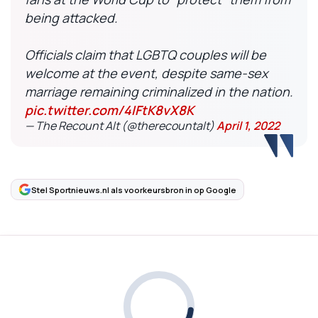
being attacked.
Officials claim that LGBTQ couples will be
welcome at the event, despite same-sex
marriage remaining criminalized in the nation.
pic.twitter.com/4IFtK8vX8K
— The Recount Alt (@therecountalt)
April 1, 2022
Stel Sportnieuws.nl als voorkeursbron in op Google