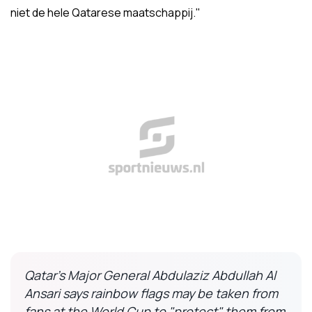
niet de hele Qatarese maatschappij."
Qatar’s Major General Abdulaziz Abdullah Al
Ansari says rainbow flags may be taken from
fans at the World Cup to "protect" them from