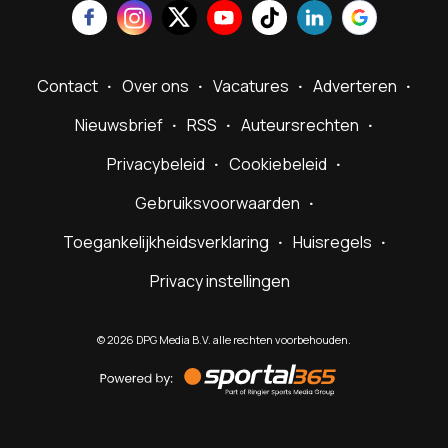
Contact
Over ons
Vacatures
Adverteren
Nieuwsbrief
RSS
Auteursrechten
Privacybeleid
Cookiebeleid
Gebruiksvoorwaarden
Toegankelijkheidsverklaring
Huisregels
Privacy instellingen
©
2026
DPG Media B.V. alle rechten voorbehouden.
Powered
by
Sportal365