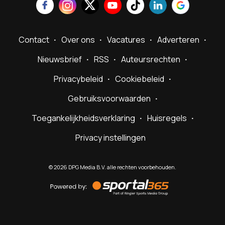
Contact
Over ons
Vacatures
Adverteren
Nieuwsbrief
RSS
Auteursrechten
Privacybeleid
Cookiebeleid
Gebruiksvoorwaarden
Toegankelijkheidsverklaring
Huisregels
Privacy instellingen
©
2026
DPG Media B.V. alle rechten voorbehouden.
Powered
by
Sportal365