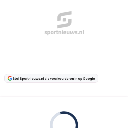
Stel Sportnieuws.nl als voorkeursbron in op Google