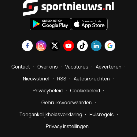
Sportnieu
Contact
Over ons
Vacatures
Adverteren
Nieuwsbrief
RSS
Auteursrechten
Privacybeleid
Cookiebeleid
Gebruiksvoorwaarden
Toegankelijkheidsverklaring
Huisregels
Privacy instellingen