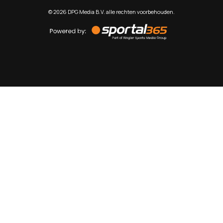
©
2026
DPG Media B.V. alle rechten voorbehouden.
Powered
by
Sportal365
Sportnieuws.nl
NET BINNEN
PODCAST
LIVE
VIDEO