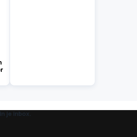
n
r
n je inbox.