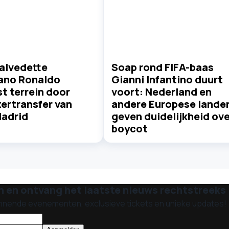
alvedette
Soap rond FIFA-baas
iano Ronaldo
Gianni Infantino duurt
st terrein door
voort: Nederland en
ertransfer van
andere Europese lande
Madrid
geven duidelijkheid ove
boycot
n en ontvang het laatste nieuws rechtstreeks i
nnende evenementen, exclusieve tickets en unieke updates!