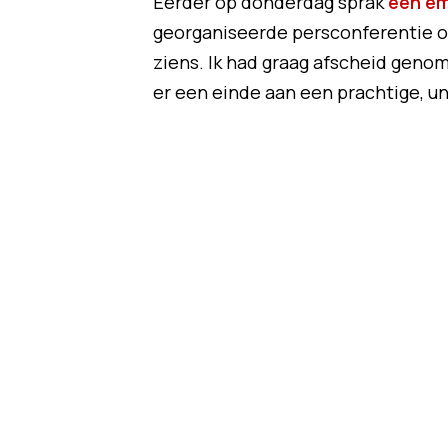
Eerder op donderdag sprak
een e
georganiseerde persconferentie ove
ziens. Ik had graag afscheid genom
er een einde aan een prachtige, uni