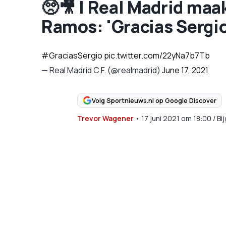
🥺🎥 | Real Madrid maa
Ramos: 'Gracias Sergio
#GraciasSergio
pic.twitter.com/22yNa7b7Tb
— Real Madrid C.F. (@realmadrid)
June 17, 2021
Volg Sportnieuws.nl op Google Discover
Trevor Wagener
•
17 juni 2021
om
18:00
/
Bi