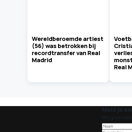
Wereldberoemde artiest
Voetb
(56) was betrokken bij
Crist
recordtransfer van Real
verlie
Madrid
monst
Real 
Meld je aa
Mis geen spa