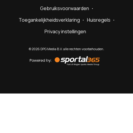
Gebruiksvoorwaarden
Toegankelijkheidsverklaring
Huisregels
Privacy instellingen
©
2026
DPG Media B.V. alle rechten voorbehouden.
Powered
by
Sportal365
Sportnieuws.nl
NET BINNEN
PODCAST
LIVE
VIDEO