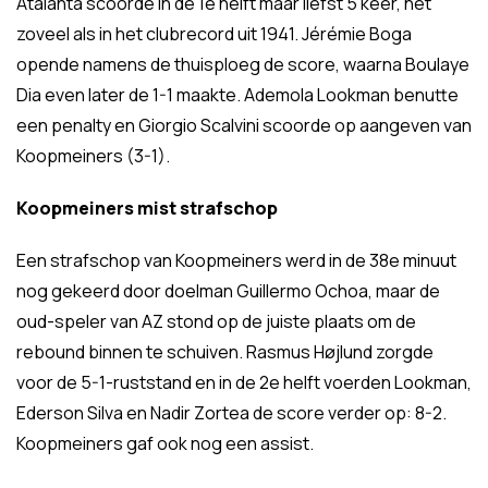
Atalanta scoorde in de 1e helft maar liefst 5 keer, net
zoveel als in het clubrecord uit 1941. Jérémie Boga
opende namens de thuisploeg de score, waarna Boulaye
Dia even later de 1-1 maakte. Ademola Lookman benutte
een penalty en Giorgio Scalvini scoorde op aangeven van
Koopmeiners (3-1).
Koopmeiners mist strafschop
Een strafschop van Koopmeiners werd in de 38e minuut
nog gekeerd door doelman Guillermo Ochoa, maar de
oud-speler van AZ stond op de juiste plaats om de
rebound binnen te schuiven. Rasmus Højlund zorgde
voor de 5-1-ruststand en in de 2e helft voerden Lookman,
Ederson Silva en Nadir Zortea de score verder op: 8-2.
Koopmeiners gaf ook nog een assist.