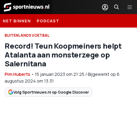
Sportnieuws.nl
NET BINNEN
PODCAST
BUITENLANDS VOETBAL
Record! Teun Koopmeiners helpt
Atalanta aan monsterzege op
Salernitana
Pim Huberts
•
15 januari 2023
om
21:25
/
Bijgewerkt op 6
augustus 2024 om 13:31
Volg Sportnieuws.nl op Google Discover