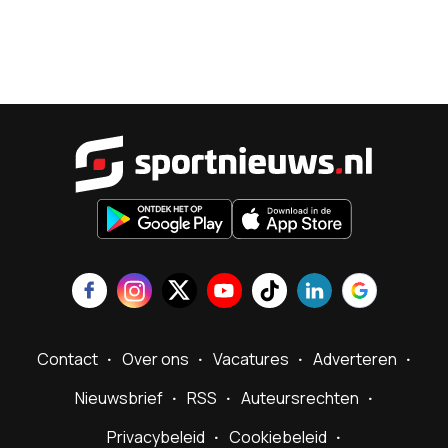
Sportnieu
Contact
Over ons
Vacatures
Adverteren
Nieuwsbrief
RSS
Auteursrechten
Privacybeleid
Cookiebeleid