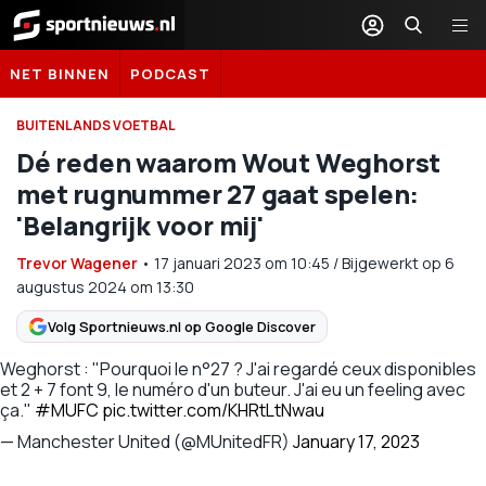
Sportnieuws.nl
NET BINNEN
PODCAST
BUITENLANDS VOETBAL
Dé reden waarom Wout Weghorst
met rugnummer 27 gaat spelen:
'Belangrijk voor mij'
Trevor Wagener
•
17 januari 2023
om
10:45
/
Bijgewerkt op 6
augustus 2024 om 13:30
Volg Sportnieuws.nl op Google Discover
Weghorst : "Pourquoi le n°27 ? J'ai regardé ceux disponibles
et 2 + 7 font 9, le numéro d'un buteur. J'ai eu un feeling avec
ça."
#MUFC
pic.twitter.com/KHRtLtNwau
— Manchester United (@MUnitedFR)
January 17, 2023