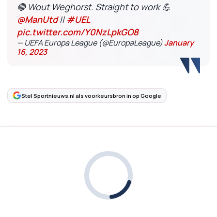
🔴 Wout Weghorst. Straight to work 💪
@ManUtd
||
#UEL
pic.twitter.com/Y0NzLpkGO8
— UEFA Europa League (@EuropaLeague)
January
16, 2023
Stel Sportnieuws.nl als voorkeursbron in op Google