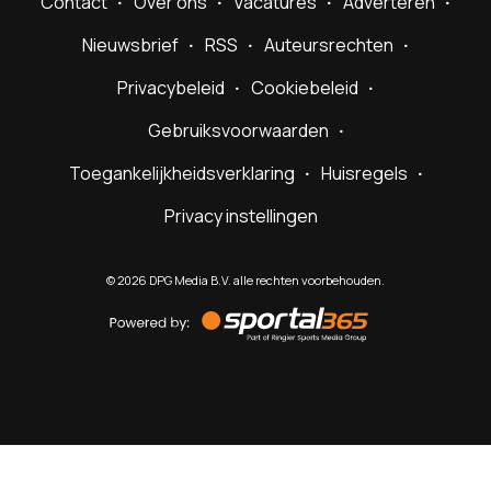
Contact
Over ons
Vacatures
Adverteren
Nieuwsbrief
RSS
Auteursrechten
Privacybeleid
Cookiebeleid
Gebruiksvoorwaarden
Toegankelijkheidsverklaring
Huisregels
Privacy instellingen
©
2026
DPG Media B.V. alle rechten voorbehouden.
Powered
by
Sportal365