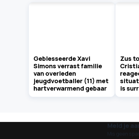
Geblesseerde Xavi
Zus t
Simons verrast familie
Crist
van overleden
reagee
jeugdvoetballer (11) met
situat
hartverwarmend gebaar
is sur
Meld je aa
Mis geen spa