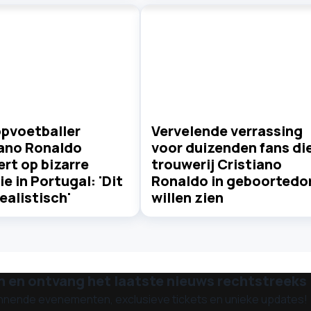
opvoetballer
Vervelende verrassing
iano Ronaldo
voor duizenden fans di
rt op bizarre
trouwerij Cristiano
ie in Portugal: 'Dit
Ronaldo in geboortedo
realistisch'
willen zien
n en ontvang het laatste nieuws rechtstreeks i
nnende evenementen, exclusieve tickets en unieke updates!