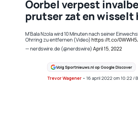
Oorbel verpest invalbe
prutser zat en wissel
M’Bala Nzola wird 10 Minuten nach seiner Einwech
Ohrring zu entfernen (Video)
https://t.co/0WWH5
— nerdswire.de (@nerdswire)
April 15, 2022
Volg Sportnieuws.nl op Google Discover
Trevor Wagener
•
16 april 2022
om
10:22
/
B