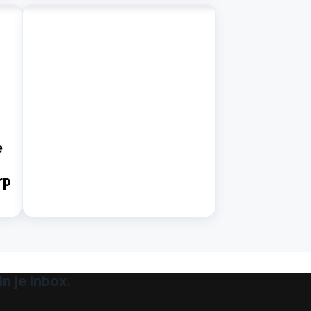
e
rp
n je inbox.