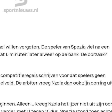
el willen vergeten. De speler van Spezia viel na een
zat 6 minuten later alweer op de bank. De oorzaak?
e competitieregels schrijven voor dat spelers geen
veld. De arbiter vroeg Nzola dan ook zijn oorring ui
nnen. Alleen... kreeg Nzola het ijzer niet uit zijn oor
verder, met 11 tegen 10 dus. Spezia stond toen acht