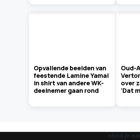
Opvallende beelden van
Oud-A
feestende Lamine Yamal
Verto
in shirt van andere WK-
over z
deelnemer gaan rond
'Dat m
Meld je aa