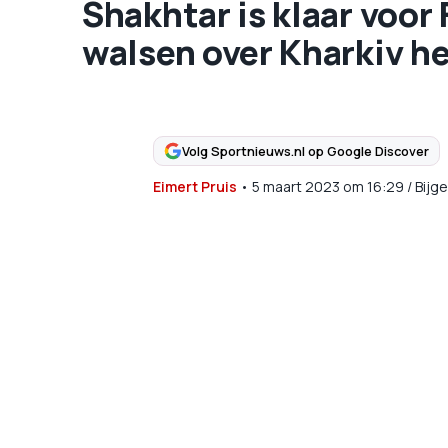
Shakhtar is klaar voor
walsen over Kharkiv h
Volg Sportnieuws.nl op Google Discover
Eimert Pruis
•
5 maart 2023
om
16:29
/
Bijg