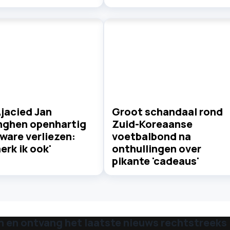
jacied Jan
Groot schandaal rond
nghen openhartig
Zuid-Koreaanse
ware verliezen:
voetbalbond na
erk ik ook'
onthullingen over
pikante 'cadeaus'
n en ontvang het laatste nieuws rechtstreeks i