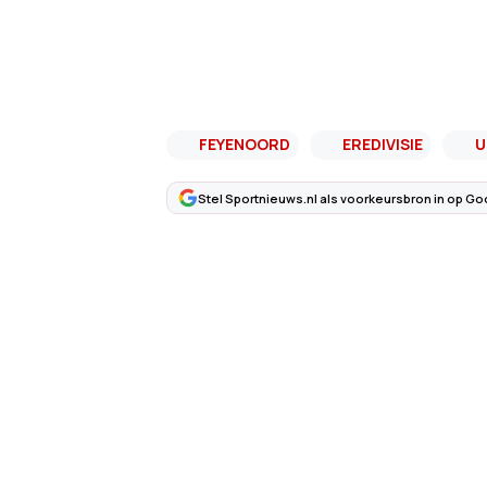
FEYENOORD
EREDIVISIE
U
Stel Sportnieuws.nl als voorkeursbron in op Go