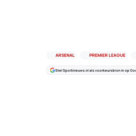
ARSENAL
PREMIER LEAGUE
Stel Sportnieuws.nl als voorkeursbron in op Go