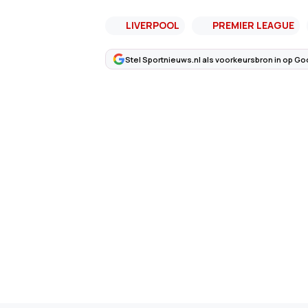
LIVERPOOL
PREMIER LEAGUE
Stel Sportnieuws.nl als voorkeursbron in op Go