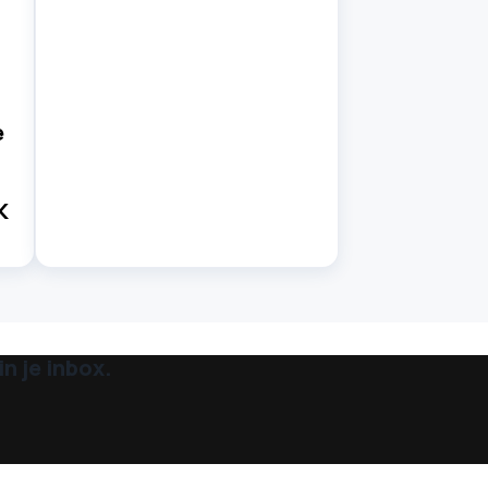
e
K
n je inbox.