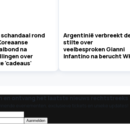
 schandaal rond
Argentinië verbreekt d
Koreaanse
stilte over
albond na
veelbesproken Gianni
llingen over
Infantino na berucht W
e 'cadeaus'
n en ontvang het laatste nieuws rechtstreeks i
nnende evenementen, exclusieve tickets en unieke updates!