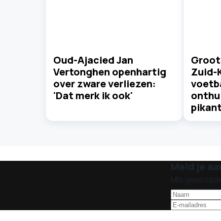
Oud-Ajacied Jan
Groot
Vertonghen openhartig
Zuid-
over zware verliezen:
voetb
'Dat merk ik ook'
onthu
pikant
Meld je aa
Mis geen spa