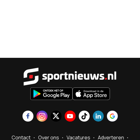
Sportnieu
Contact
Over ons
Vacatures
Adverteren