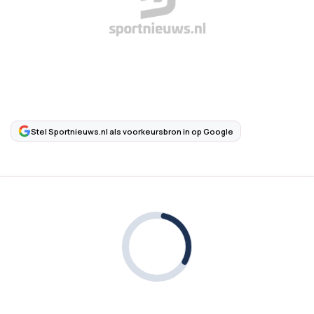
Stel Sportnieuws.nl als voorkeursbron in op Google