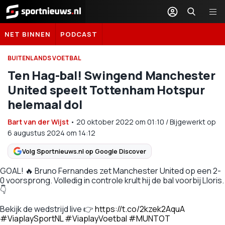
Sportnieuws.nl
NET BINNEN
PODCAST
BUITENLANDS VOETBAL
Ten Hag-bal! Swingend Manchester
United speelt Tottenham Hotspur
helemaal dol
Bart van der Wijst
•
20 oktober 2022
om
01:10
/
Bijgewerkt op
6 augustus 2024 om 14:12
Volg Sportnieuws.nl op Google Discover
GOAL! 🔥 Bruno Fernandes zet Manchester United op een 2-
0 voorsprong. Volledig in controle krult hij de bal voorbij Lloris.
👇
Bekijk de wedstrijd live 👉
https://t.co/2kzek2AquA
#ViaplaySportNL
#ViaplayVoetbal
#MUNTOT