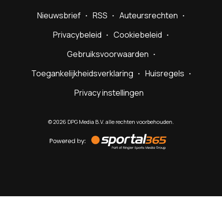
Nieuwsbrief
RSS
Auteursrechten
Privacybeleid
Cookiebeleid
Gebruiksvoorwaarden
Toegankelijkheidsverklaring
Huisregels
Privacy instellingen
©
2026
DPG Media B.V. alle rechten voorbehouden.
Powered
by
Sportal365
Sportnieuws.nl