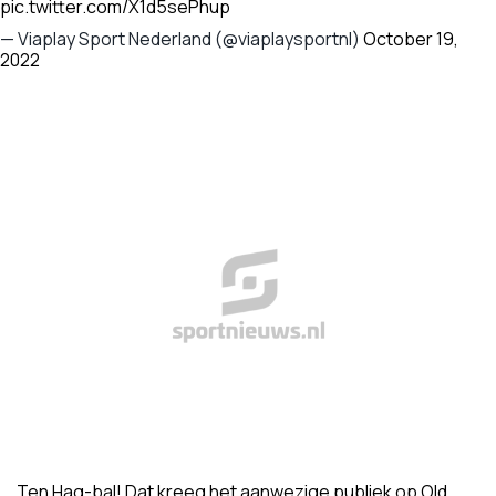
pic.twitter.com/X1d5sePhup
— Viaplay Sport Nederland (@viaplaysportnl)
October 19,
2022
Ten Hag-bal! Dat kreeg het aanwezige publiek op Old