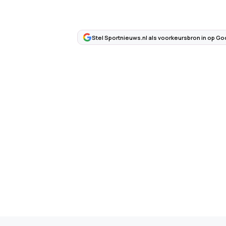
Stel Sportnieuws.nl als voorkeursbron in op Go