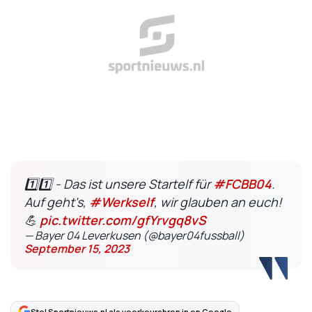
1️⃣1️⃣ - Das ist unsere Startelf für
#FCBB04
.
Auf geht's,
#Werkself
, wir glauben an euch!
💪
pic.twitter.com/gfYrvgq8vS
— Bayer 04 Leverkusen (@bayer04fussball)
September 15, 2023
Stel Sportnieuws.nl als voorkeursbron in op Google