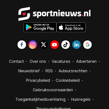
Sportnieu
Contact
Over ons
Vacatures
Adverteren
Nieuwsbrief
RSS
Auteursrechten
Privacybeleid
Cookiebeleid
Gebruiksvoorwaarden
Toegankelijkheidsverklaring
Huisregels
Privacy instellingen