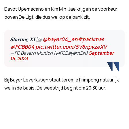
Dayot Upemacano en Kim Min-Jae krijgen de voorkeur
boven De Ligt, die dus wel op de bank zit.
𝐒𝐭𝐚𝐫𝐭𝐢𝐧𝐠 𝐗𝐈 🆚
@bayer04_en
#packmas
#FCBB04
pic.twitter.com/5V6npvzeXV
— FC Bayern Munich (@FCBayernEN)
September
15, 2023
Bij Bayer Leverkusen staat Jeremie Frimpong natuurlijk
wel in de basis. De wedstrijd begint om 20.30 uur.