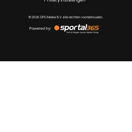
©
2026
DPG Media B.V. alle rechten voorbehouden.
Powered
by
Sportal365
Sportnieuws.nl
NET BINNEN
PODCAST
LIVE
VIDEO