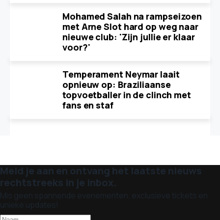
Mohamed Salah na rampseizoen
met Arne Slot hard op weg naar
nieuwe club: 'Zijn jullie er klaar
voor?'
Temperament Neymar laait
opnieuw op: Braziliaanse
topvoetballer in de clinch met
fans en staf
Meld je aan en ontvang het laatste nieuws
rechtstreeks in je inbox.
Mis geen spannende evenementen, exclusieve tickets en
unieke updates!