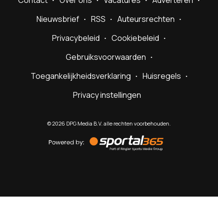
Contact
Over ons
Vacatures
Adverteren
Nieuwsbrief
RSS
Auteursrechten
Privacybeleid
Cookiebeleid
Gebruiksvoorwaarden
Toegankelijkheidsverklaring
Huisregels
Privacy instellingen
©
2026
DPG Media B.V. alle rechten voorbehouden.
Powered
by
Sportal365