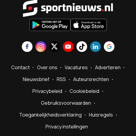
Sportnieu
Contact
Over ons
Vacatures
Adverteren
Nieuwsbrief
RSS
Auteursrechten
Privacybeleid
Cookiebeleid
Gebruiksvoorwaarden
Toegankelijkheidsverklaring
Huisregels
Privacy instellingen