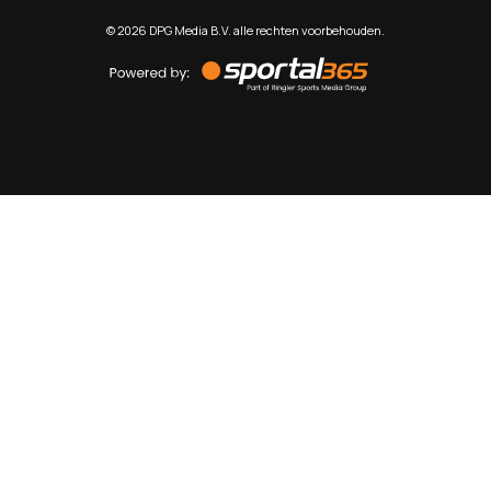
©
2026
DPG Media B.V. alle rechten voorbehouden.
Powered
by
Sportal365
Sportnieuws.nl
NET BINNEN
PODCAST
LIVE
VIDEO