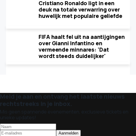
Cristiano Ronaldo ligt in een
deuk na totale verwarring over
huwelijk met populaire geliefde
FIFA haalt fel uit na aantijgingen
over Gianni Infantino en
vermeende minnares: 'Dat
wordt steeds duidelijker'
Meld je aan en ontvang het laatste nieuws
rechtstreeks in je inbox.
Mis geen spannende evenementen, exclusieve tickets en
unieke updates!