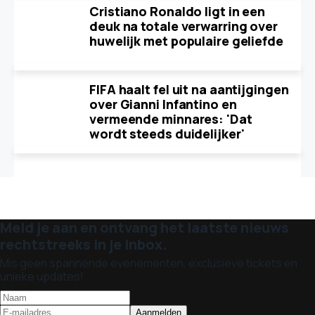
Cristiano Ronaldo ligt in een
deuk na totale verwarring over
huwelijk met populaire geliefde
FIFA haalt fel uit na aantijgingen
over Gianni Infantino en
vermeende minnares: 'Dat
wordt steeds duidelijker'
Meld je aan en ontvang het laatste nieuws
rechtstreeks in je inbox.
Mis geen spannende evenementen, exclusieve tickets en
unieke updates!