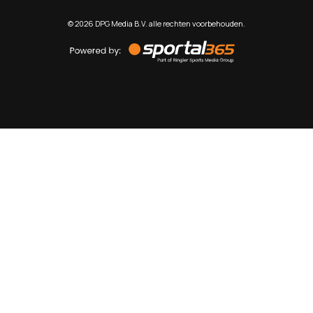
©
2026
DPG Media B.V. alle rechten voorbehouden.
Powered
by
Sportal365
Sportnieuws.nl
NET BINNEN
PODCAST
LIVE
VIDEO