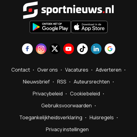
Sportnieu
Contact
Over ons
Vacatures
Adverteren
Nieuwsbrief
RSS
Auteursrechten
Privacybeleid
Cookiebeleid
Gebruiksvoorwaarden
Toegankelijkheidsverklaring
Huisregels
Privacy instellingen