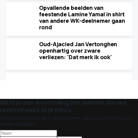
Opvallende beelden van
feestende Lamine Yamal in shirt
van andere WK-deelnemer gaan
rond
Oud-Ajacied Jan Vertonghen
openhartig over zware
verliezen: 'Dat merk ik ook'
Meld je aan en ontvang het laatste nieuws
rechtstreeks in je inbox.
Mis geen spannende evenementen, exclusieve tickets en
unieke updates!