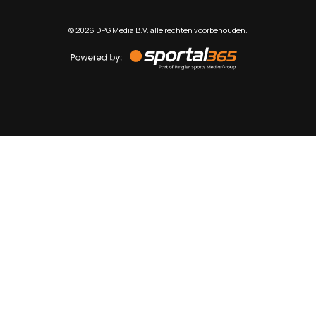
©
2026
DPG Media B.V. alle rechten voorbehouden.
Powered
by
Sportal365
Sportnieuws.nl
NET BINNEN
PODCAST
LIVE
VIDEO