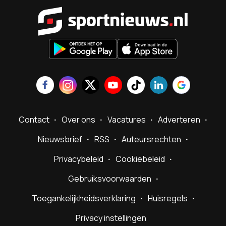
Sportnieu
Contact
Over ons
Vacatures
Adverteren
Nieuwsbrief
RSS
Auteursrechten
Privacybeleid
Cookiebeleid
Gebruiksvoorwaarden
Toegankelijkheidsverklaring
Huisregels
Privacy instellingen