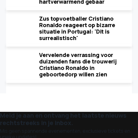
hartverwarmend gebaar
Zus topvoetballer Cristiano
Ronaldo reageert op bizarre
situatie in Portugal: 'Dit is
surrealistisch'
Vervelende verrassing voor
duizenden fans die trouwerij
Cristiano Ronaldo in
geboortedorp willen zien
Meld je aan en ontvang het laatste nieuws
rechtstreeks in je inbox.
Mis geen spannende evenementen, exclusieve tickets en
unieke updates!