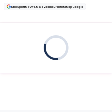
Stel Sportnieuws.nl als voorkeursbron in op Google