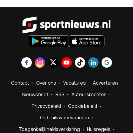
Sportnieu
Contact
Over ons
Vacatures
Adverteren
Nieuwsbrief
RSS
Auteursrechten
Privacybeleid
Cookiebeleid
Gebruiksvoorwaarden
Toegankelijkheidsverklaring
Huisregels