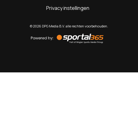
Privacy instellingen
©
2026
DPG Media B.V. alle rechten voorbehouden.
Powered
by
Sportal365
Sportnieuws.nl
NET BINNEN
PODCAST
LIVE
VIDEO