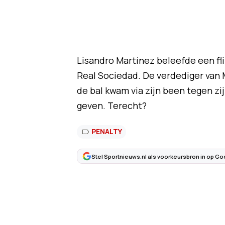
Lisandro Martínez beleefde een f
Real Sociedad. De verdediger van 
de bal kwam via zijn been tegen z
geven. Terecht?
PENALTY
Stel Sportnieuws.nl als voorkeursbron in op Go