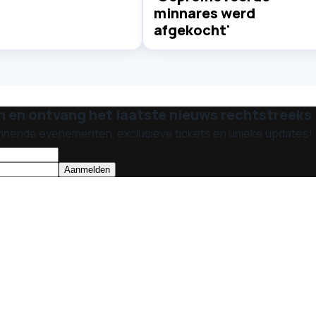
minnares werd
afgekocht'
n en ontvang het laatste nieuws rechtstreeks i
nnende evenementen, exclusieve tickets en unieke updates!