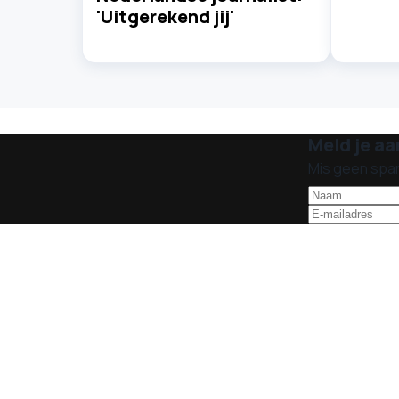
'Uitgerekend jij'
Meld je aa
Mis geen spa