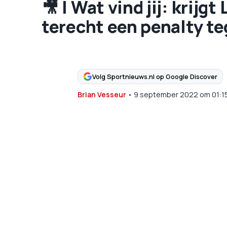
🎥 | Wat vind jij: krijg
terecht een penalty t
Volg Sportnieuws.nl op Google Discover
Brian Vesseur
•
9 september 2022
om
01:1