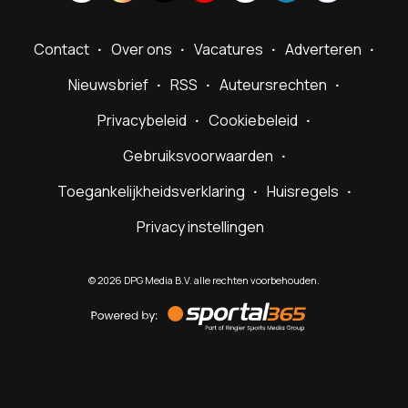
Contact
Over ons
Vacatures
Adverteren
Nieuwsbrief
RSS
Auteursrechten
Privacybeleid
Cookiebeleid
Gebruiksvoorwaarden
Toegankelijkheidsverklaring
Huisregels
Privacy instellingen
©
2026
DPG Media B.V. alle rechten voorbehouden.
Powered
by
Sportal365