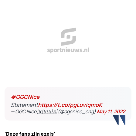
#OGCNice
Statement
https://t.co/pgLuviqmoK
— OGC Nice 🇬🇧🇺🇸 (@ogcnice_eng)
May 11, 2022
'Deze fans zijn ezels'