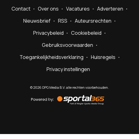
Contact
Over ons
Vacatures
Adverteren
Nieuwsbrief
RSS
Auteursrechten
Privacybeleid
Cookiebeleid
Gebruiksvoorwaarden
Toegankelijkheidsverklaring
Huisregels
Privacy instellingen
©
2026
DPG Media B.V. alle rechten voorbehouden.
Powered
by
Sportal365