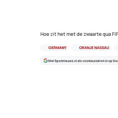
Hoe zit het met de zwaarte qua FI
GERMANY
ORANJE NASSAU
Stel Sportnieuws.nl als voorkeursbron in op Go