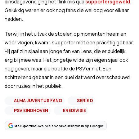
dinsdagavond ging het flink mis qua
supportersgeweld
.
Gelukkig waren er ook nog fans die wel oog voor elkaar
hadden.
Terwijl in het uitvak de stoelen op momenten heem en
weer vlogen, kwam 1 supporter met een prachtig gebaar.
Hij gaf zijn sjaal aan jonge fan van Lens, die er duidelijk
erg blij mee was. Het jongetje wilde zijn eigen sjaal ook
nog geven, maar die hoefde de PSV'er niet. Een
schitterend gebaar in een duel dat werd overschaduwd
door ruzies in het publiek.
ALMA JUVENTUS FANO
SERIE D
PSV EINDHOVEN
EREDIVISIE
Stel Sportnieuws.nl als voorkeursbron in op Google