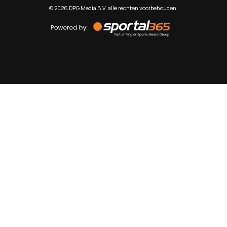
©
2026
DPG Media B.V. alle rechten voorbehouden.
Powered
by
Sportal365
Sportnieuws.nl
NET BINNEN
PODCAST
LIVE
VIDEO