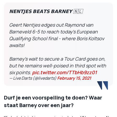
𝗡𝗘𝗡𝗧𝗝𝗘𝗦 𝗕𝗘𝗔𝗧𝗦 𝗕𝗔𝗥𝗡𝗘𝗬 🇳🇱
Geert Nentjes edges out Raymond van
Barneveld 6-5 to reach today's European
Qualifying School final - where Boris Koltsov
awaits!
Barney's wait to secure a Tour Card goes on,
but he remains well-poised in third spot with
six points.
pic.twitter.com/TTbHb9zz01
— Live Darts (@livedarts)
February 15, 2021
Durf je een voorspelling te doen? Waar
staat Barney over een jaar?