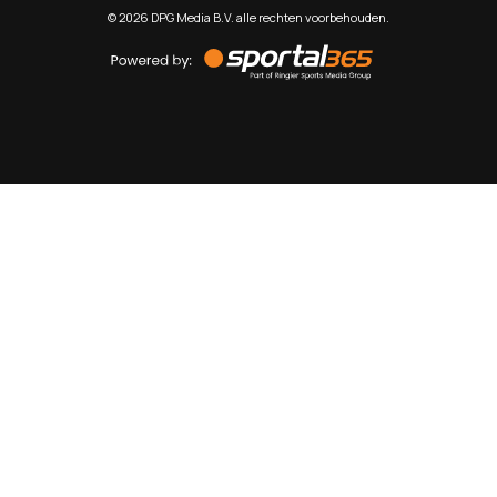
©
2026
DPG Media B.V. alle rechten voorbehouden.
Powered
by
Sportal365
Sportnieuws.nl
NET BINNEN
PODCAST
LIVE
VIDEO