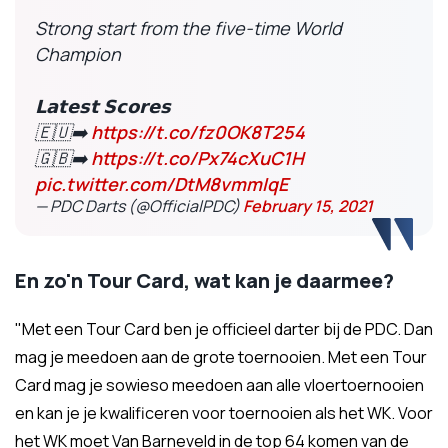
Strong start from the five-time World
Champion
𝗟𝗮𝘁𝗲𝘀𝘁 𝗦𝗰𝗼𝗿𝗲𝘀
🇪🇺➡️
https://t.co/fz0OK8T254
🇬🇧➡️
https://t.co/Px74cXuC1H
pic.twitter.com/DtM8vmmIqE
— PDC Darts (@OfficialPDC)
February 15, 2021
En zo'n Tour Card, wat kan je daarmee?
"Met een Tour Card ben je officieel darter bij de PDC. Dan
mag je meedoen aan de grote toernooien. Met een Tour
Card mag je sowieso meedoen aan alle vloertoernooien
en kan je je kwalificeren voor toernooien als het WK. Voor
het WK moet Van Barneveld in de top 64 komen van de