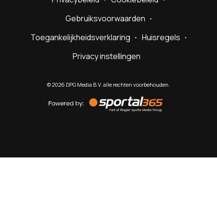
Gebruiksvoorwaarden
Toegankelijkheidsverklaring
Huisregels
Privacy instellingen
©
2026
DPG Media B.V. alle rechten voorbehouden.
Powered
by
Sportal365
Sportnieuws.nl
NET BINNEN
PODCAST
LIVE
VIDEO