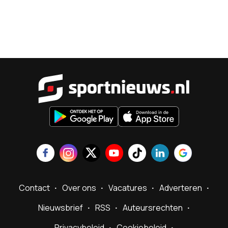
Sportnieu
Contact
Over ons
Vacatures
Adverteren
Nieuwsbrief
RSS
Auteursrechten
Privacybeleid
Cookiebeleid