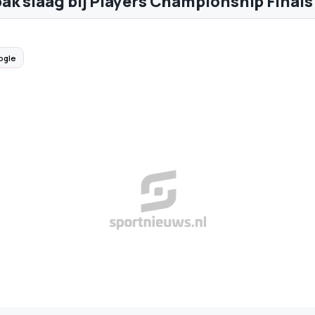
ak slaag bij Players Championship Finals
ogle