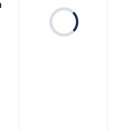
a
e
i