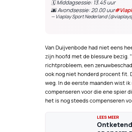
🗓 Middagsessie: 13.45 uur
🌆 Avondsessie: 20.00 uur
#Viapl
— Viaplay Sport Nederland (@viaplays
Van Duijvenbode had niet eens heel 
zijn hoofd met de blessure bezig. 
richtprobleem, een zenuwbeschadig
ook nog niet honderd procent fit. D
weg. In de eerste maanden wist ik
compenseren voor die ene spier d
het is nog steeds compenseren voo
Ontketende