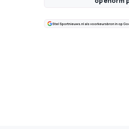
op enorm p
Stel Sportnieuws.nl als voorkeursbron in op Go