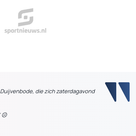
n Duijvenbode, die zich zaterdagavond
' ☹️