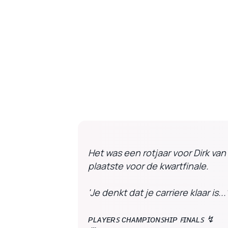
Het was een rotjaar voor Dirk va
plaatste voor de kwartfinale.
'Je denkt dat je carriere klaar is...
ᴘʟᴀʏᴇʀꜱ ᴄʜᴀᴍᴘɪᴏɴꜱʜɪᴘ ꜰɪɴᴀʟꜱ ↯