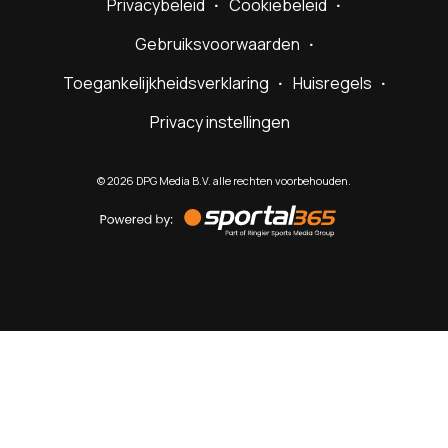
Privacybeleid
Cookiebeleid
Gebruiksvoorwaarden
Toegankelijkheidsverklaring
Huisregels
Privacy instellingen
©
2026
DPG Media B.V. alle rechten voorbehouden.
Powered
by
Sportal365
Sportnieuws.nl
NET BINNEN
PODCAST
LIVE
VIDEO