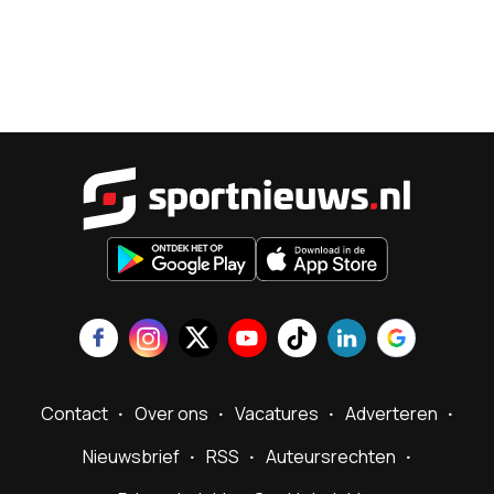
Sportnieu
Contact
Over ons
Vacatures
Adverteren
Nieuwsbrief
RSS
Auteursrechten