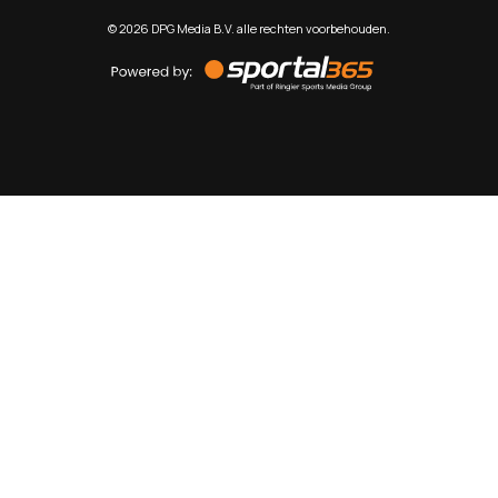
©
2026
DPG Media B.V. alle rechten voorbehouden.
Powered
by
Sportal365
Sportnieuws.nl
NET BINNEN
PODCAST
LIVE
VIDEO