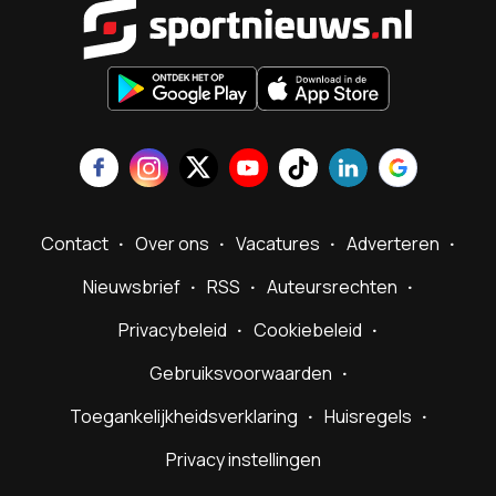
Sportnieu
Contact
Over ons
Vacatures
Adverteren
Nieuwsbrief
RSS
Auteursrechten
Privacybeleid
Cookiebeleid
Gebruiksvoorwaarden
Toegankelijkheidsverklaring
Huisregels
Privacy instellingen