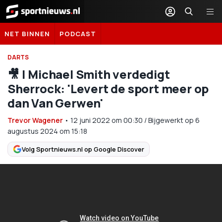
Sportnieuws.nl
NET BINNEN
PODCAST
DARTS
🎥 | Michael Smith verdedigt
Sherrock: 'Levert de sport meer op
dan Van Gerwen'
Trevor Wagener
•
12 juni 2022
om
00:30
/
Bijgewerkt op 6
augustus 2024 om 15:18
Volg Sportnieuws.nl op Google Discover