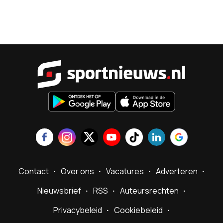
Sportnieu
Contact
Over ons
Vacatures
Adverteren
Nieuwsbrief
RSS
Auteursrechten
Privacybeleid
Cookiebeleid