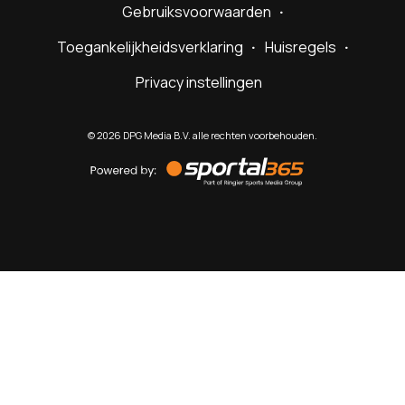
Gebruiksvoorwaarden
Toegankelijkheidsverklaring
Huisregels
Privacy instellingen
©
2026
DPG Media B.V. alle rechten voorbehouden.
Powered
by
Sportal365
Sportnieuws.nl
NET BINNEN
PODCAST
LIVE
VIDEO