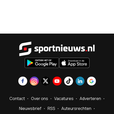
Sportnieu
Contact
Over ons
Vacatures
Adverteren
Nieuwsbrief
RSS
Auteursrechten