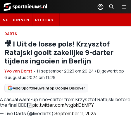
Sportnieuws.nl
NET BINNEN
PODCAST
DARTS
🎥 | Uit de losse pols! Krzysztof
Ratajski gooit zakelijke 9-darter
tijdens ingooien in Berlijn
Yvo van Dorst
•
11 september 2023
om
20:24
/
Bijgewerkt op
6 augustus 2024 om 11:29
Volg Sportnieuws.nl op Google Discover
A casual warm-up nine-darter from Krzysztof Ratajski before
the final 🤷🏻‍♂️9️⃣
pic.twitter.com/vtgbkDbMPY
— Live Darts (@livedarts)
September 11, 2023