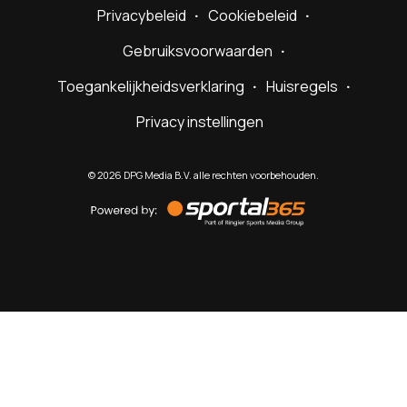
Privacybeleid
Cookiebeleid
Gebruiksvoorwaarden
Toegankelijkheidsverklaring
Huisregels
Privacy instellingen
©
2026
DPG Media B.V. alle rechten voorbehouden.
Powered
by
Sportal365
Sportnieuws.nl
NET BINNEN
PODCAST
LIVE
VIDEO