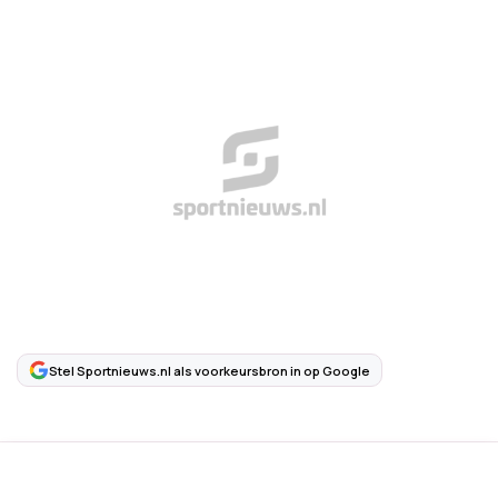
Stel Sportnieuws.nl als voorkeursbron in op Google