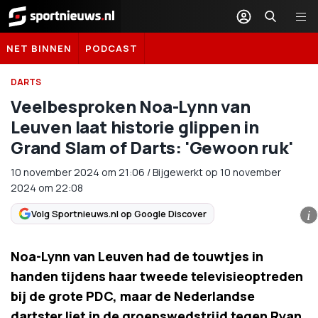
Sportnieuws.nl
NET BINNEN
PODCAST
DARTS
Veelbesproken Noa-Lynn van
Leuven laat historie glippen in
Grand Slam of Darts: 'Gewoon ruk'
10 november 2024
om
21:06
/
Bijgewerkt op 10 november
2024 om 22:08
Volg Sportnieuws.nl op Google Discover
i
Noa-Lynn van Leuven had de touwtjes in
handen tijdens haar tweede televisieoptreden
bij de grote PDC, maar de Nederlandse
dartster liet in de groepswedstrijd tegen Ryan