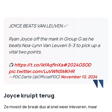
JOYCE BEATS VAN LEUVEN ✅
Ryan Joyce off the mark in Group G as he
beats Noa-Lynn Van Leuven 5-3 to pick up a
vital two points.
📺
https://t.co/lkfAqflnXa
#2024GSOD
pic.twitter.com/LuVWNSMKHR
— PDC Darts (@OfficialPDC)
November 10, 2024
Joyce kruipt terug
Ze moest de break dus al snel weer inleveren, maar