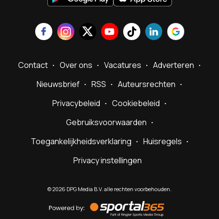
Contact
Over ons
Vacatures
Adverteren
Nieuwsbrief
RSS
Auteursrechten
Privacybeleid
Cookiebeleid
Gebruiksvoorwaarden
Toegankelijkheidsverklaring
Huisregels
Privacy instellingen
©
2026
DPG Media B.V. alle rechten voorbehouden.
Powered
by
Sportal365