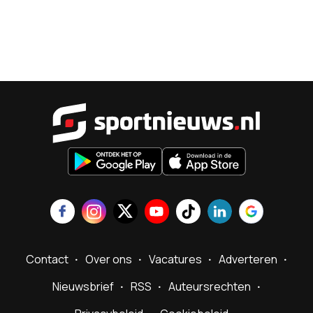
Sportnieu
Contact
Over ons
Vacatures
Adverteren
Nieuwsbrief
RSS
Auteursrechten