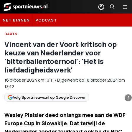
Sportnieuws.nl
NET BINNEN
PODCAST
DARTS
Vincent van der Voort kritisch op
keuze van Nederlander voor
'bitterballentoernooi': 'Het is
liefdadigheidswerk'
16 oktober 2024
om
13:11
/
Bijgewerkt op 16 oktober 2024 om
13:12
Volg Sportnieuws.nl op Google Discover
i
Wesley Plaisier deed onlangs mee aan de WDF
Europe Cup in Slowakije. Dat terwijl de
Nederlander zonder tourkaart ook bij de PDC