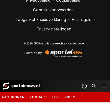
Privacybeleid
Cookiebeleid
Gebruiksvoorwaarden
Toegankelijkheidsverklaring
Huisregels
Privacy instellingen
©
2026
DPG Media B.V. alle rechten voorbehouden.
Powered
by
Sportal365
Sportnieuws.nl
NET BINNEN
PODCAST
LIVE
VIDEO