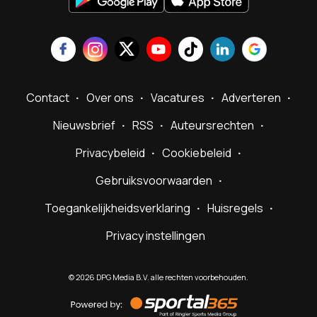
Contact
Over ons
Vacatures
Adverteren
Nieuwsbrief
RSS
Auteursrechten
Privacybeleid
Cookiebeleid
Gebruiksvoorwaarden
Toegankelijkheidsverklaring
Huisregels
Privacy instellingen
©
2026
DPG Media B.V. alle rechten voorbehouden.
Powered
by
Sportal365