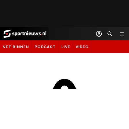
Sportnieuws.nl
NET BINNEN
PODCAST
LIVE
VIDEO