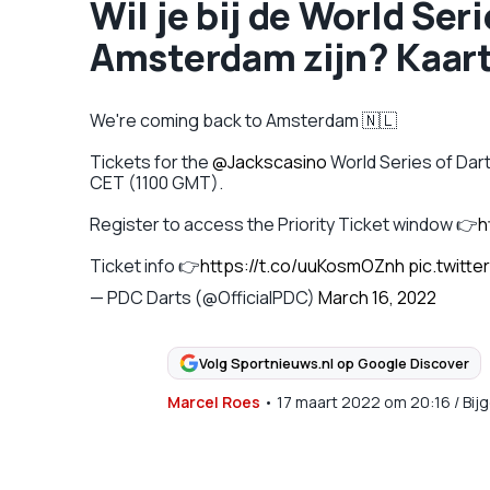
Wil je bij de World Seri
Amsterdam zijn? Kaart
We're coming back to Amsterdam 🇳🇱
Tickets for the
@Jackscasino
World Series of Darts
CET (1100 GMT).
Register to access the Priority Ticket window 👉
h
Ticket info 👉
https://t.co/uuKosmOZnh
pic.twitte
— PDC Darts (@OfficialPDC)
March 16, 2022
Volg Sportnieuws.nl op Google Discover
Marcel Roes
•
17 maart 2022
om
20:16
/
Bij