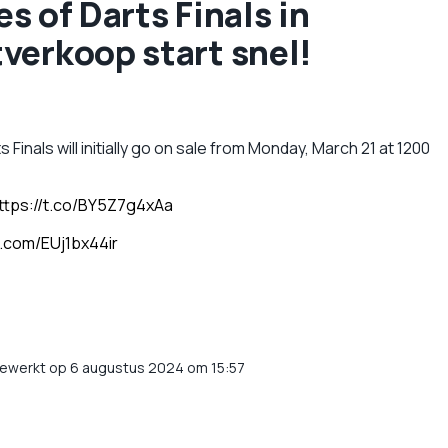
es of Darts Finals in
verkoop start snel!
 Finals will initially go on sale from Monday, March 21 at 1200
ttps://t.co/BY5Z7g4xAa
r.com/EUj1bx44ir
gewerkt op 6 augustus 2024 om 15:57