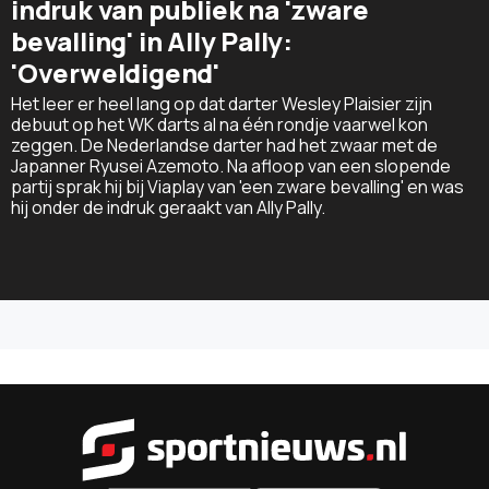
indruk van publiek na 'zware
bevalling' in Ally Pally:
'Overweldigend'
Het leer er heel lang op dat darter Wesley Plaisier zijn
debuut op het WK darts al na één rondje vaarwel kon
zeggen. De Nederlandse darter had het zwaar met de
Japanner Ryusei Azemoto. Na afloop van een slopende
partij sprak hij bij Viaplay van 'een zware bevalling' en was
hij onder de indruk geraakt van Ally Pally.
Sportnieu