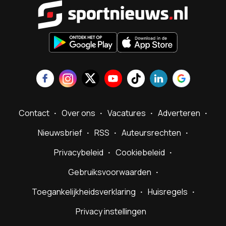
Sportnieu
Contact
Over ons
Vacatures
Adverteren
Nieuwsbrief
RSS
Auteursrechten
Privacybeleid
Cookiebeleid
Gebruiksvoorwaarden
Toegankelijkheidsverklaring
Huisregels
Privacy instellingen