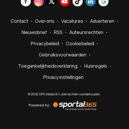
Contact
Over ons
Vacatures
Adverteren
Nieuwsbrief
RSS
Auteursrechten
Privacybeleid
Cookiebeleid
Gebruiksvoorwaarden
Toegankelijkheidsverklaring
Huisregels
Privacy instellingen
©
2026
DPG Media B.V. alle rechten voorbehouden.
Powered
by
Sportal365