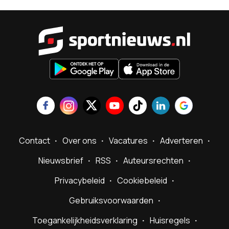
Sportnieu
Contact
Over ons
Vacatures
Adverteren
Nieuwsbrief
RSS
Auteursrechten
Privacybeleid
Cookiebeleid
Gebruiksvoorwaarden
Toegankelijkheidsverklaring
Huisregels