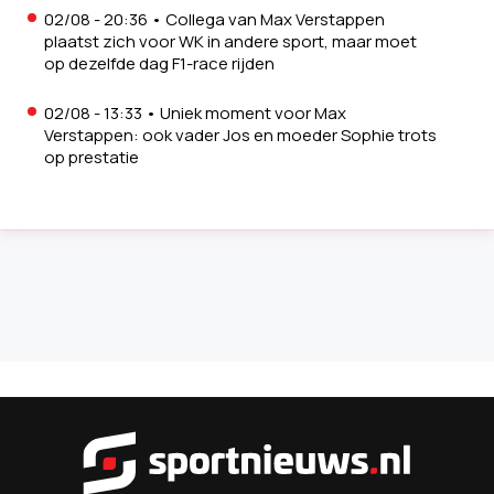
02/08 - 20:36
•
Collega van Max Verstappen
plaatst zich voor WK in andere sport, maar moet
op dezelfde dag F1-race rijden
02/08 - 13:33
•
Uniek moment voor Max
Verstappen: ook vader Jos en moeder Sophie trots
op prestatie
Sportnieu