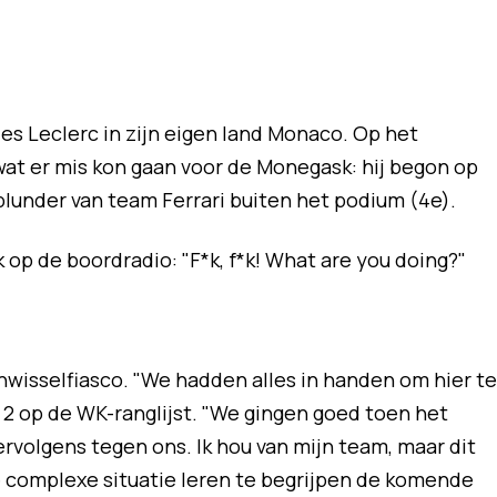
les Leclerc in zijn eigen land Monaco. Op het
s wat er mis kon gaan voor de Monegask: hij begon op
blunder van team Ferrari buiten het podium (4e).
op de boordradio: "F*k, f*k! What are you doing?"
nwisselfiasco. "We hadden alles in handen om hier te
2 op de WK-ranglijst. "We gingen goed toen het
ervolgens tegen ons. Ik hou van mijn team, maar dit
ze complexe situatie leren te begrijpen de komende