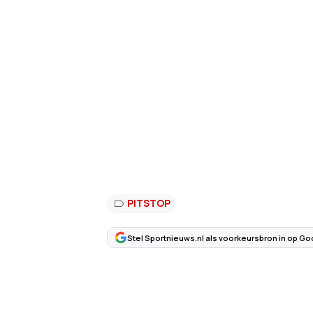
PITSTOP
Stel Sportnieuws.nl als voorkeursbron in op Go