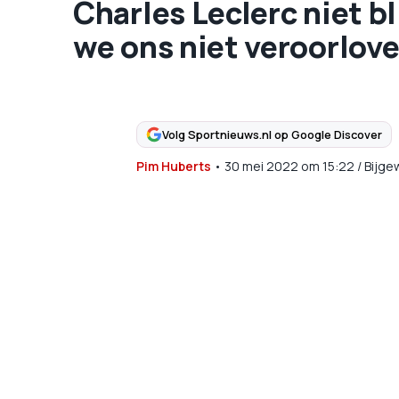
Charles Leclerc niet bl
we ons niet veroorlov
Volg Sportnieuws.nl op Google Discover
Pim Huberts
•
30 mei 2022
om
15:22
/
Bijge