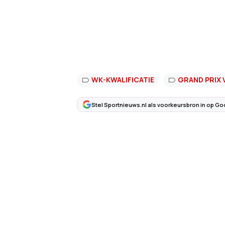
WK-KWALIFICATIE
GRAND PRIX 
Stel Sportnieuws.nl als voorkeursbron in op Go