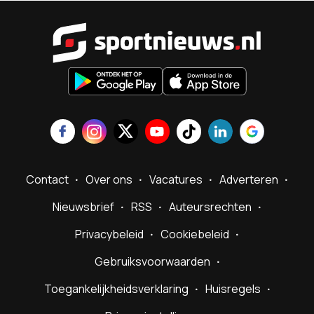
Sportnieu
Contact
Over ons
Vacatures
Adverteren
Nieuwsbrief
RSS
Auteursrechten
Privacybeleid
Cookiebeleid
Gebruiksvoorwaarden
Toegankelijkheidsverklaring
Huisregels