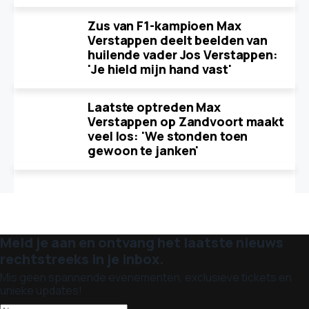
Zus van F1-kampioen Max
Verstappen deelt beelden van
huilende vader Jos Verstappen:
'Je hield mijn hand vast'
Laatste optreden Max
Verstappen op Zandvoort maakt
veel los: 'We stonden toen
gewoon te janken'
Meld je aan en ontvang het laatste nieuws
rechtstreeks in je inbox.
Mis geen spannende evenementen, exclusieve tickets en
unieke updates!