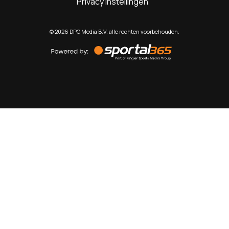
Privacy instellingen
©
2026
DPG Media B.V. alle rechten voorbehouden.
Powered
by
Sportal365
Sportnieuws.nl
NET BINNEN
PODCAST
LIVE
VIDEO