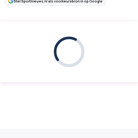
Stel Sportnieuws.nl als voorkeursbron in op Google