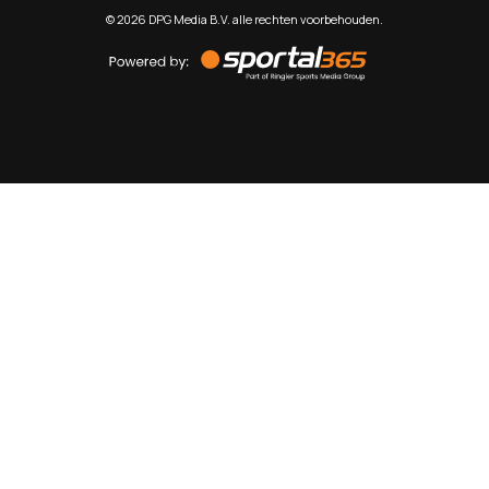
©
2026
DPG Media B.V. alle rechten voorbehouden.
Powered
by
Sportal365
Sportnieuws.nl
NET BINNEN
PODCAST
LIVE
VIDEO