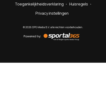
Toegankelijkheidsverklaring
Huisregels
Privacy instellingen
©
2026
DPG Media B.V. alle rechten voorbehouden.
Powered
by
Sportal365
Sportnieuws.nl
NET BINNEN
PODCAST
LIVE
VIDEO