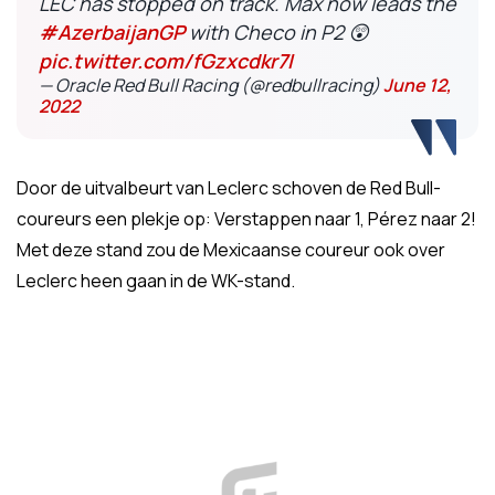
LEC has stopped on track. Max now leads the
#AzerbaijanGP
with Checo in P2 😲
pic.twitter.com/fGzxcdkr7I
— Oracle Red Bull Racing (@redbullracing)
June 12,
2022
Door de uitvalbeurt van Leclerc schoven de Red Bull-
coureurs een plekje op: Verstappen naar 1, Pérez naar 2!
Met deze stand zou de Mexicaanse coureur ook over
Leclerc heen gaan in de WK-stand.