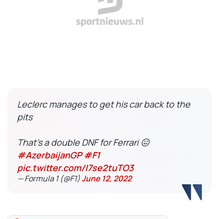
Leclerc manages to get his car back to the
pits
That's a double DNF for Ferrari 😖
#AzerbaijanGP
#F1
pic.twitter.com/I7se2tuTO3
— Formula 1 (@F1)
June 12, 2022