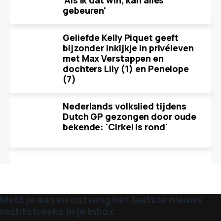
'Als ik dat win, kan alles
gebeuren'
Geliefde Kelly Piquet geeft
bijzonder inkijkje in privéleven
met Max Verstappen en
dochters Lily (1) en Penelope
(7)
Nederlands volkslied tijdens
Dutch GP gezongen door oude
bekende: 'Cirkel is rond'
Meld je aan en ontvang het laatste nieuws
rechtstreeks in je inbox.