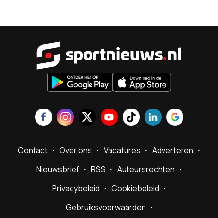
Sportnieu
Contact
Over ons
Vacatures
Adverteren
Nieuwsbrief
RSS
Auteursrechten
Privacybeleid
Cookiebeleid
Gebruiksvoorwaarden