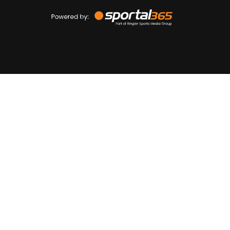
Powered
by
Sportal365
Sportnieuws.nl
NET BINNEN
PODCAST
LIVE
VIDEO