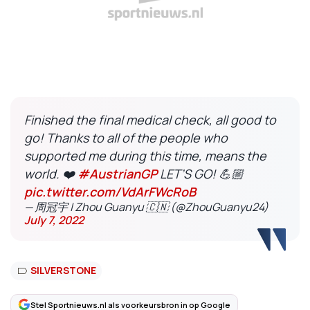
Finished the final medical check, all good to
go! Thanks to all of the people who
supported me during this time, means the
world. ❤️
#AustrianGP
LET’S GO! 💪🏼
pic.twitter.com/VdArFWcRoB
— 周冠宇 | Zhou Guanyu 🇨🇳 (@ZhouGuanyu24)
July 7, 2022
SILVERSTONE
Stel Sportnieuws.nl als voorkeursbron in op Google