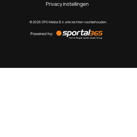
Privacy instellingen
©
2026
DPG Media B.V. alle rechten voorbehouden.
Powered
by
Sportal365
Sportnieuws.nl
NET BINNEN
PODCAST
LIVE
VIDEO