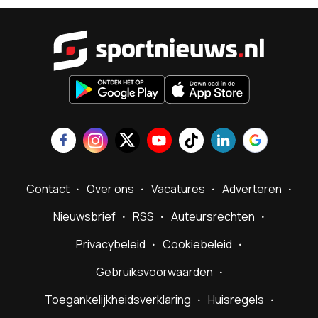
Sportnieu
Contact
Over ons
Vacatures
Adverteren
Nieuwsbrief
RSS
Auteursrechten
Privacybeleid
Cookiebeleid
Gebruiksvoorwaarden
Toegankelijkheidsverklaring
Huisregels